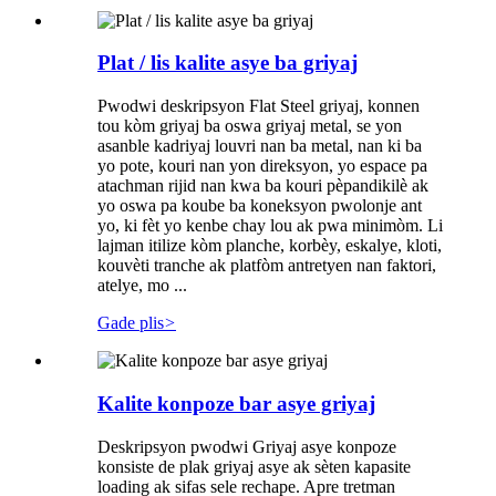
Plat / lis kalite asye ba griyaj
Pwodwi deskripsyon Flat Steel griyaj, konnen
tou kòm griyaj ba oswa griyaj metal, se yon
asanble kadriyaj louvri nan ba metal, nan ki ba
yo pote, kouri nan yon direksyon, yo espace pa
atachman rijid nan kwa ba kouri pèpandikilè ak
yo oswa pa koube ba koneksyon pwolonje ant
yo, ki fèt yo kenbe chay lou ak pwa minimòm. Li
lajman itilize kòm planche, korbèy, eskalye, kloti,
kouvèti tranche ak platfòm antretyen nan faktori,
atelye, mo ...
Gade plis
>
Kalite konpoze bar asye griyaj
Deskripsyon pwodwi Griyaj asye konpoze
konsiste de plak griyaj asye ak sèten kapasite
loading ak sifas sele rechape. Apre tretman