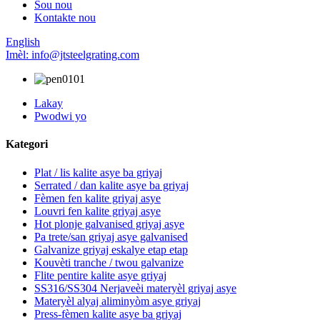
Sou nou
Kontakte nou
English
Imèl: info@jtsteelgrating.com
Lakay
Pwodwi yo
Kategori
Plat / lis kalite asye ba griyaj
Serrated / dan kalite asye ba griyaj
Fèmen fen kalite griyaj asye
Louvri fen kalite griyaj asye
Hot plonje galvanised griyaj asye
Pa trete/san griyaj asye galvanised
Galvanize griyaj eskalye etap etap
Kouvèti tranche / twou galvanize
Flite pentire kalite asye griyaj
SS316/SS304 Nerjaveèi materyèl griyaj asye
Materyèl alyaj aliminyòm asye griyaj
Press-fèmen kalite asye ba griyaj