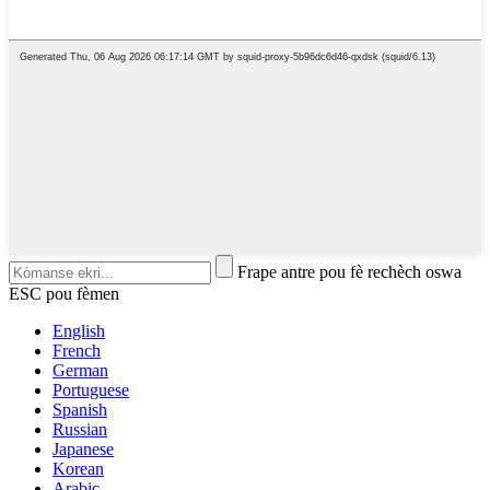
Frape antre pou fè rechèch oswa
ESC pou fèmen
English
French
German
Portuguese
Spanish
Russian
Japanese
Korean
Arabic