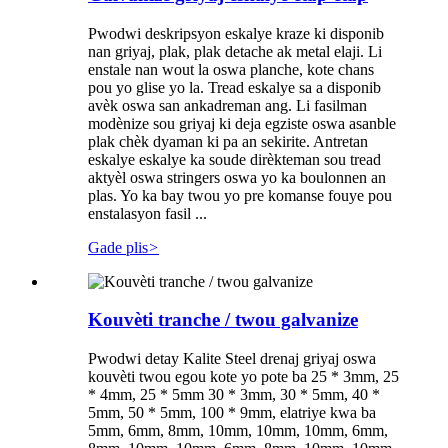
Pwodwi deskripsyon eskalye kraze ki disponib
nan griyaj, plak, plak detache ak metal elaji. Li
enstale nan wout la oswa planche, kote chans
pou yo glise yo la. Tread eskalye sa a disponib
avèk oswa san ankadreman ang. Li fasilman
modènize sou griyaj ki deja egziste oswa asanble
plak chèk dyaman ki pa an sekirite. Antretan
eskalye eskalye ka soude dirèkteman sou tread
aktyèl oswa stringers oswa yo ka boulonnen an
plas. Yo ka bay twou yo pre komanse fouye pou
enstalasyon fasil ...
Gade plis
>
Kouvèti tranche / twou galvanize
Pwodwi detay Kalite Steel drenaj griyaj oswa
kouvèti twou egou kote yo pote ba 25 * 3mm, 25
* 4mm, 25 * 5mm 30 * 3mm, 30 * 5mm, 40 *
5mm, 50 * 5mm, 100 * 9mm, elatriye kwa ba
5mm, 6mm, 8mm, 10mm, 10mm, 10mm, 6mm,