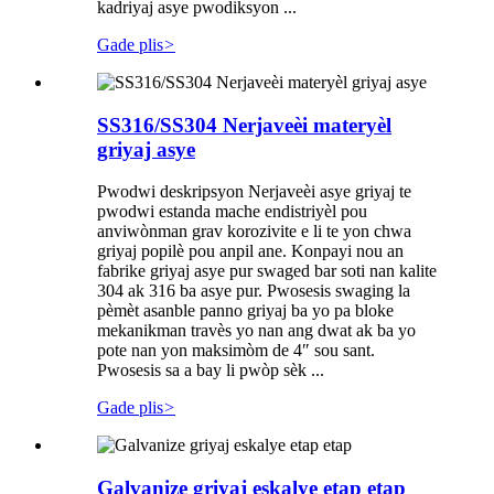
kadriyaj asye pwodiksyon ...
Gade plis
>
SS316/SS304 Nerjaveèi materyèl
griyaj asye
Pwodwi deskripsyon Nerjaveèi asye griyaj te
pwodwi estanda mache endistriyèl pou
anviwònman grav korozivite e li te yon chwa
griyaj popilè pou anpil ane. Konpayi nou an
fabrike griyaj asye pur swaged bar soti nan kalite
304 ak 316 ba asye pur. Pwosesis swaging la
pèmèt asanble panno griyaj ba yo pa bloke
mekanikman travès yo nan ang dwat ak ba yo
pote nan yon maksimòm de 4″ sou sant.
Pwosesis sa a bay li pwòp sèk ...
Gade plis
>
Galvanize griyaj eskalye etap etap