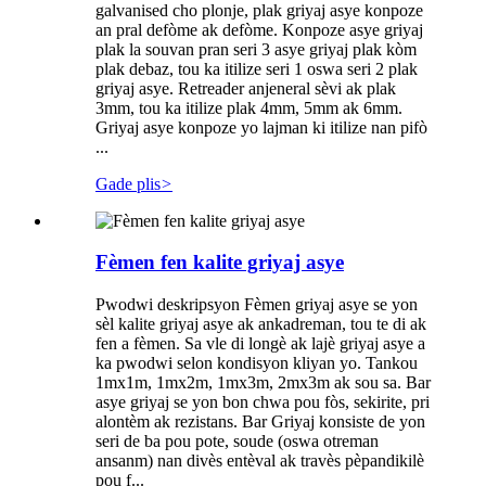
galvanised cho plonje, plak griyaj asye konpoze
an pral defòme ak defòme. Konpoze asye griyaj
plak la souvan pran seri 3 asye griyaj plak kòm
plak debaz, tou ka itilize seri 1 oswa seri 2 plak
griyaj asye. Retreader anjeneral sèvi ak plak
3mm, tou ka itilize plak 4mm, 5mm ak 6mm.
Griyaj asye konpoze yo lajman ki itilize nan pifò
...
Gade plis
>
Fèmen fen kalite griyaj asye
Pwodwi deskripsyon Fèmen griyaj asye se yon
sèl kalite griyaj asye ak ankadreman, tou te di ak
fen a fèmen. Sa vle di longè ak lajè griyaj asye a
ka pwodwi selon kondisyon kliyan yo. Tankou
1mx1m, 1mx2m, 1mx3m, 2mx3m ak sou sa. Bar
asye griyaj se yon bon chwa pou fòs, sekirite, pri
alontèm ak rezistans. Bar Griyaj konsiste de yon
seri de ba pou pote, soude (oswa otreman
ansanm) nan divès entèval ak travès pèpandikilè
pou f...