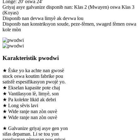
Longè: 20' oswa 24'
Griyaj asye galvanize disponib nan: Klas 2 (Mwayen) oswa Klas 3
(Koyas)
Disponib nan devwa limyè ak devwa lou
Disponib nan konstriksyon soude, peze-fèmen, swaged fèmen oswa
kole mòn
Karakteristik pwodwi
★ Èske yo ka achte nan gwosè
stock oswa koutim fabrike pou
satisfè espesifikasyon pwojè yo.
★ Ekselan kapasite pote chaj
★ Vantilasyon lè, limyè, son
★ Pa kolekte likid ak debri
★ Long sèvis lavi
★ Wide ranje nan zòn ouvè
★ Wide ranje nan zòn ouvè
★ Galvanize griyaj asye gen yon
sifas depaman. Li se tou yon
ranplasman pèmanan pou griyaj