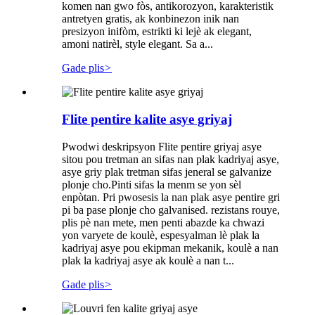
komen nan gwo fòs, antikorozyon, karakteristik
antretyen gratis, ak konbinezon inik nan
presizyon inifòm, estrikti ki lejè ak elegant,
amoni natirèl, style elegant. Sa a...
Gade plis
>
Flite pentire kalite asye griyaj
Pwodwi deskripsyon Flite pentire griyaj asye
sitou pou tretman an sifas nan plak kadriyaj asye,
asye griy plak tretman sifas jeneral se galvanize
plonje cho.Pinti sifas la menm se yon sèl
enpòtan. Pri pwosesis la nan plak asye pentire gri
pi ba pase plonje cho galvanised. rezistans rouye,
plis pè nan mete, men penti abazde ka chwazi
yon varyete de koulè, espesyalman lè plak la
kadriyaj asye pou ekipman mekanik, koulè a ​​nan
plak la kadriyaj asye ak koulè a ​​nan t...
Gade plis
>