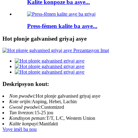
Kalite konpoze ba asye...
Press-fèmen kalite ba asye...
Hot plonje galvanised griyaj asye
Deskripsyon kout:
Non pwodwi:
Hot plonje galvanised griyaj asye
Kote orijin:
Anping, Hebei, Lachin
Gwosè pwodwi:
Customized
Tan livrezon:
15-25 jou
Kondisyon peman:
T/T, L/C, Western Union
Kalite konpayi:
Manifakti
Voye imèl ba nou