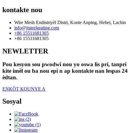
kontakte nou
Wire Mesh Endistriyèl Distri, Konte Anping, Hebei, Lachin
info@jtsteelgrating.com
+86 15511681305
+86 15511681305
NEWLETTER
Pou kesyon sou pwodwi nou yo oswa lis pri, tanpri
kite imèl ou ba nou epi n ap kontakte nan lespas 24
èdtan.
ENKÒT KOUNYE A
Sosyal