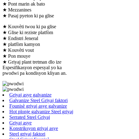
★ Pont marin ak bato
★ Mezzanines
★ Pasaj pyeton ki pa glise
★ Kouvèti twou ki pa glise
★ Glise ki reziste platfòm
★ Endistri Jeneral
★ platfòm kamyon
★ Kouvèti vout
★ Pon mouye
★ Griyaj plant tretman dlo ize
Espesifikasyon espesyal yo ka
pwodwi pa kondisyon kliyan an.
Griyaj asye galvanize
Galvanize Steel Griyaj faktori
Founisè griyaj asye galvanize
Hot plonje galvanize Steel griyaj
Serrated Steel Griyaj
Griyaj asye
Konstriksyon griyaj asye
Steel griyaj faktori