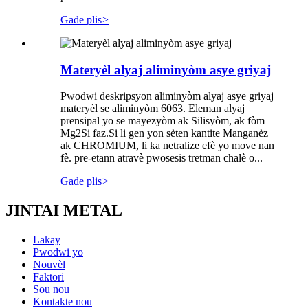
Gade plis
>
Materyèl alyaj aliminyòm asye griyaj
Pwodwi deskripsyon aliminyòm alyaj asye griyaj
materyèl se aliminyòm 6063. Eleman alyaj
prensipal yo se mayezyòm ak Silisyòm, ak fòm
Mg2Si faz.Si li gen yon sèten kantite Manganèz
ak CHROMIUM, li ka netralize efè yo move nan
fè. pre-etann atravè pwosesis tretman chalè o...
Gade plis
>
JINTAI METAL
Lakay
Pwodwi yo
Nouvèl
Faktori
Sou nou
Kontakte nou