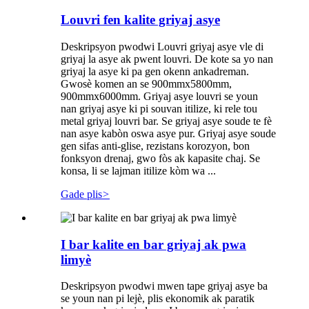
Louvri fen kalite griyaj asye
Deskripsyon pwodwi Louvri griyaj asye vle di
griyaj la asye ak pwent louvri. De kote sa yo nan
griyaj la asye ki pa gen okenn ankadreman.
Gwosè komen an se 900mmx5800mm,
900mmx6000mm. Griyaj asye louvri se youn
nan griyaj asye ki pi souvan itilize, ki rele tou
metal griyaj louvri bar. Se griyaj asye soude te fè
nan asye kabòn oswa asye pur. Griyaj asye soude
gen sifas anti-glise, rezistans korozyon, bon
fonksyon drenaj, gwo fòs ak kapasite chaj. Se
konsa, li se lajman itilize kòm wa ...
Gade plis
>
I bar kalite en bar griyaj ak pwa
limyè
Deskripsyon pwodwi mwen tape griyaj asye ba
se youn nan pi lejè, plis ekonomik ak paratik