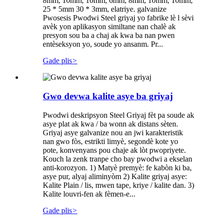
8mm, 10mm, 10mm, 6mm, 8mm, 10mm, 10mm,
25 * 5mm 30 * 3mm, elatriye. galvanize
Pwosesis Pwodwi Steel griyaj yo fabrike lè l sèvi
avèk yon aplikasyon similtane nan chalè ak
presyon sou ba a chaj ak kwa ba nan pwen
entèseksyon yo, soude yo ansanm. Pr...
Gade plis
>
Gwo devwa kalite asye ba griyaj
Pwodwi deskripsyon Steel Griyaj fèt pa soude ak
asye plat ak kwa / ba wonn ak distans sèten.
Griyaj asye galvanize nou an jwi karakteristik
nan gwo fòs, estrikti limyè, segondè kote yo
pote, konvenyans pou chaje ak lòt pwopriyete.
Kouch la zenk tranpe cho bay pwodwi a ekselan
anti-korozyon. 1) Matyè premyè: fe kabòn ki ba,
asye pur, alyaj aliminyòm 2) Kalite griyaj asye:
Kalite Plain / lis, mwen tape, kriye / kalite dan. 3)
Kalite louvri-fen ak fèmen-e...
Gade plis
>