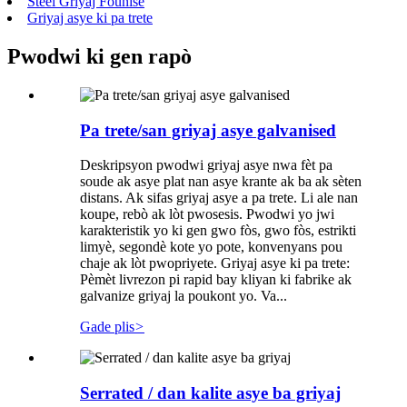
Steel Griyaj Founisè
Griyaj asye ki pa trete
Pwodwi ki gen rapò
Pa trete/san griyaj asye galvanised
Deskripsyon pwodwi griyaj asye nwa fèt pa
soude ak asye plat nan asye krante ak ba ak sèten
distans. Ak sifas griyaj asye a pa trete. Li ale nan
koupe, rebò ak lòt pwosesis. Pwodwi yo jwi
karakteristik yo ki gen gwo fòs, gwo fòs, estrikti
limyè, segondè kote yo pote, konvenyans pou
chaje ak lòt pwopriyete. Griyaj asye ki pa trete:
Pèmèt livrezon pi rapid bay kliyan ki fabrike ak
galvanize griyaj la poukont yo. Va...
Gade plis
>
Serrated / dan kalite asye ba griyaj