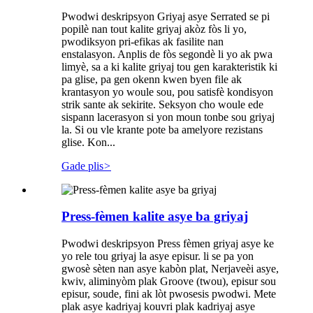
Pwodwi deskripsyon Griyaj asye Serrated se pi
popilè nan tout kalite griyaj akòz fòs li yo,
pwodiksyon pri-efikas ak fasilite nan
enstalasyon. Anplis de fòs segondè li yo ak pwa
limyè, sa a ki kalite griyaj tou gen karakteristik ki
pa glise, pa gen okenn kwen byen file ak
krantasyon yo woule sou, pou satisfè kondisyon
strik sante ak sekirite. Seksyon cho woule ede
sispann lacerasyon si yon moun tonbe sou griyaj
la. Si ou vle krante pote ba amelyore rezistans
glise. Kon...
Gade plis
>
Press-fèmen kalite asye ba griyaj
Pwodwi deskripsyon Press fèmen griyaj asye ke
yo rele tou griyaj la asye episur. li se pa yon
gwosè sèten nan asye kabòn plat, Nerjaveèi asye,
kwiv, aliminyòm plak Groove (twou), episur sou
episur, soude, fini ak lòt pwosesis pwodwi. Mete
plak asye kadriyaj kouvri plak kadriyaj asye