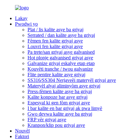
Lakay
Pwodwi yo
Plat / lis kalite asye ba griyaj
Serrated / dan kalite asye ba griyaj
Fèmen fen kalite griyaj asye
Louvri fen kalite griyaj asye
Pa trete/san griyaj asye galvanised
Hot plonje galvanised griyaj asye
Galvanize griyaj eskalye etap etap
Kouvèti tranche / twou galvanize
Flite pentire kalite asye griyaj
SS316/SS304 Nerjaveèi materyèl griyaj asye
Materyèl alyaj aliminyòm asye griyaj
Press-fèmen kalite asye ba griyaj
Kalite konpoze bar asye griyaj
Espesyal ki gen fòm griyaj asye
I bar kalite en bar griyaj ak pwa limyè
Gwo devwa kalite asye ba griyaj
FRP vèr griyaj asye
Kranpon/klip pou griyaj asye
Nouvèl
Faktori