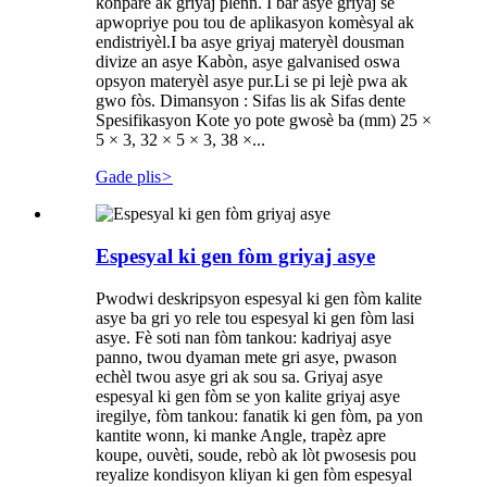
konpare ak griyaj plenn. I bar asye griyaj se
apwopriye pou tou de aplikasyon komèsyal ak
endistriyèl.I ba asye griyaj materyèl dousman
divize an asye Kabòn, asye galvanised oswa
opsyon materyèl asye pur.Li se pi lejè pwa ak
gwo fòs. Dimansyon : Sifas lis ak Sifas dente
Spesifikasyon Kote yo pote gwosè ba (mm) 25 ×
5 × 3, 32 × 5 × 3, 38 ×...
Gade plis
>
Espesyal ki gen fòm griyaj asye
Pwodwi deskripsyon espesyal ki gen fòm kalite
asye ba gri yo rele tou espesyal ki gen fòm lasi
asye. Fè soti nan fòm tankou: kadriyaj asye
panno, twou dyaman mete gri asye, pwason
echèl twou asye gri ak sou sa. Griyaj asye
espesyal ki gen fòm se yon kalite griyaj asye
iregilye, fòm tankou: fanatik ki gen fòm, pa yon
kantite wonn, ki manke Angle, trapèz apre
koupe, ouvèti, soude, rebò ak lòt pwosesis pou
reyalize kondisyon kliyan ki gen fòm espesyal