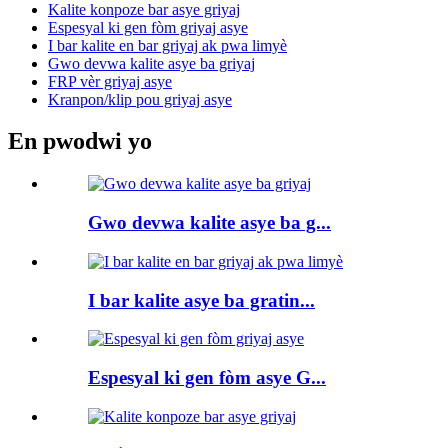
Kalite konpoze bar asye griyaj
Espesyal ki gen fòm griyaj asye
I bar kalite en bar griyaj ak pwa limyè
Gwo devwa kalite asye ba griyaj
FRP vèr griyaj asye
Kranpon/klip pou griyaj asye
En pwodwi yo
Gwo devwa kalite asye ba g...
I bar kalite asye ba gratin...
Espesyal ki gen fòm asye G...