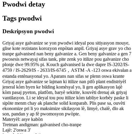
Pwodwi detay
Tags pwodwi
Deskripsyon pwodwi
Griyaj asye galvanize se yon pwodwi ideyal pou sitiyasyon mouye,
glise kote rezistans korozyon enpòtan anpil. Griyaj asye grav yo cho
tranpe galvanised nan beny galvanize a. Gen beny galvanize a gen 7
pwosesis netwayaj sifas tank, pite zenk yo itilize pou galvanize cho
plonje dwe 99.95% pi. Kouch galvanised la dwe dapre IS-3202/IS-
4759 / IS-2629/IS - 2633/IS-6745，ASTM -A -123 oswa ekivalan a
estanda entènasyonal yo. Aparans nan sifas se plenn oswa krante
Griyaj asye galvanize se lajman ki itilize nan pifò plant endistriyèl
jeneral kòm byen ke bilding komèsyal yo, li gen aplikasyon lajè
kòm pasaj pyeton, platfòm, baryè sekirite, kouvèti drenaj ak griyaj
vantilasyon. Li se ideyal tou pou itilize kòm tabliye korbèy paske li
sipòte menm chay ak planche solid konparab. Plis pase sa, ouvèti
ekonomize pri li yo maksimize sikilasyon lè, limyè, chalè, dlo ak
son, pandan y ap fè pwomosyon pwòpte.
Materyèl: asye kabòn
Tretman andigman: galvanised cho-tranpe
Lajè: 2'oswa 3'