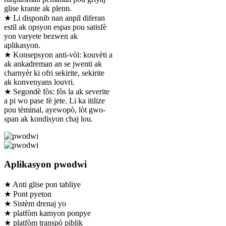
glise krante ak plenn.
★ Li disponib nan anpil diferan
estil ak opsyon espas pou satisfè
yon varyete bezwen ak
aplikasyon.
★ Konsepsyon anti-vòl: kouvèti a
ak ankadreman an se jwenti ak
charnyèr ki ofri sekirite, sekirite
ak konvenyans louvri.
★ Segondè fòs: fòs la ak severite
a pi wo pase fè jete. Li ka itilize
pou tèminal, ayewopò, lòt gwo-
span ak kondisyon chaj lou.
Aplikasyon pwodwi
★ Anti glise pon tabliye
★ Pont pyeton
★ Sistèm drenaj yo
★ platfòm kamyon ponpye
★ platfòm transpò piblik