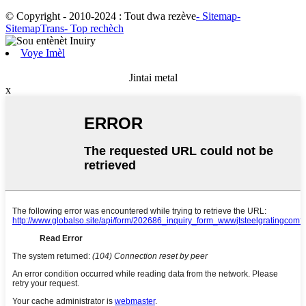
© Copyright - 2010-2024 : Tout dwa rezève
- Sitemap
-
SitemapTrans
- Top rechèch
Voye Imèl
Jintai metal
x